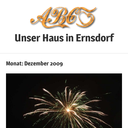
Zum
Inhalt
springen
Unser Haus in Ernsdorf
Alles
was
Monat:
Dezember 2009
sich
rund
um
unser
Haus
so
abspielt