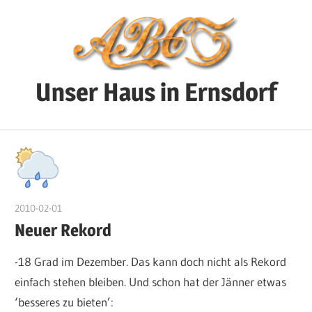
Zum
Inhalt
springen
Unser Haus in Ernsdorf
Alles
was
sich
rund
um
2010-02-01
DerKruter
unser
Neuer Rekord
Haus
-18 Grad im Dezember. Das kann doch nicht als Rekord
so
einfach stehen bleiben. Und schon hat der Jänner etwas
abspielt
‘besseres zu bieten’: