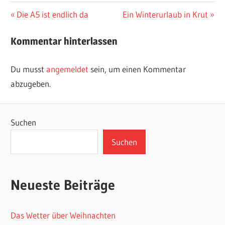
Beitragsnavigation
Vorheriger
Nächster
Die A5 ist endlich da
Ein Winterurlaub in Krut
Beitrag:
Beitrag:
Kommentar hinterlassen
Du musst
angemeldet
sein, um einen Kommentar
abzugeben.
Suchen
Suchen
Neueste Beiträge
Das Wetter über Weihnachten