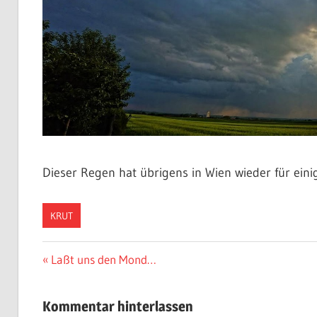
Dieser Regen hat übrigens in Wien wieder für ein
KRUT
Beitragsnavigation
Vorheriger
Laßt uns den Mond…
Beitrag:
Kommentar hinterlassen