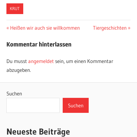
KRUT
Beitragsnavigation
Vorheriger
Nächster
Heißen wir auch sie willkommen
Tiergeschichten
Beitrag:
Beitrag:
Kommentar hinterlassen
Du musst
angemeldet
sein, um einen Kommentar
abzugeben.
Suchen
Suchen
Neueste Beiträge