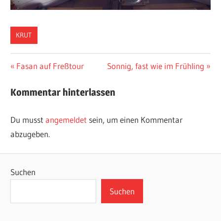
KRUT
Beitragsnavigation
Vorheriger
Nächster
Fasan auf Freßtour
Sonnig, fast wie im Frühling
Beitrag:
Beitrag:
Kommentar hinterlassen
Du musst
angemeldet
sein, um einen Kommentar
abzugeben.
Suchen
Suchen