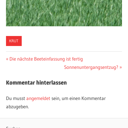
KRUT
Beitragsnavigation
Vorheriger
Die nächste Beeteinfassung ist fertig
Beitrag:
Nächster
Sonnenuntergangsentzug?
Beitrag:
Kommentar hinterlassen
Du musst
angemeldet
sein, um einen Kommentar
abzugeben.