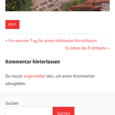
KRUT
Beitragsnavigation
Vorheriger
Ein warmer Tag für einen blühenden Kirschbaum
Beitrag:
Nächster
Es leben die Frühbeete
Beitrag:
Kommentar hinterlassen
Du musst
angemeldet
sein, um einen Kommentar
abzugeben.
Suchen
Suchen