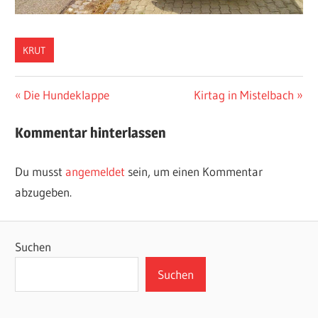
KRUT
Beitragsnavigation
Vorheriger
Nächster
Die Hundeklappe
Kirtag in Mistelbach
Beitrag:
Beitrag:
Kommentar hinterlassen
Du musst
angemeldet
sein, um einen Kommentar
abzugeben.
Suchen
Suchen