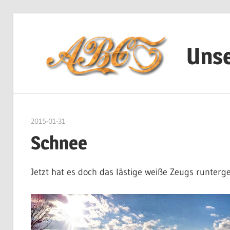
Zum
Inhalt
Unse
springen
Alles
was
sich
2015-01-31
DerKruter
rund
Schnee
um
unser
Haus
Jetzt hat es doch das lästige weiße Zeugs runter
so
abspielt