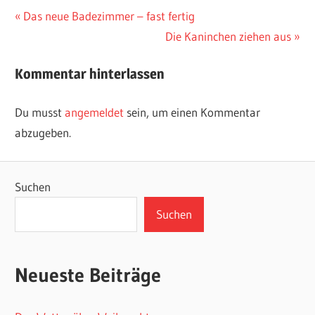
Beitragsnavigation
Vorheriger
Das neue Badezimmer – fast fertig
Beitrag:
Nächster
Die Kaninchen ziehen aus
Beitrag:
Kommentar hinterlassen
Du musst
angemeldet
sein, um einen Kommentar
abzugeben.
Suchen
Suchen
Neueste Beiträge