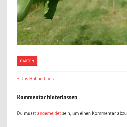
GARTEN
Beitragsnavigation
Vorheriger
Das Hühnerhaus
Beitrag:
Kommentar hinterlassen
Du musst
angemeldet
sein, um einen Kommentar abzu