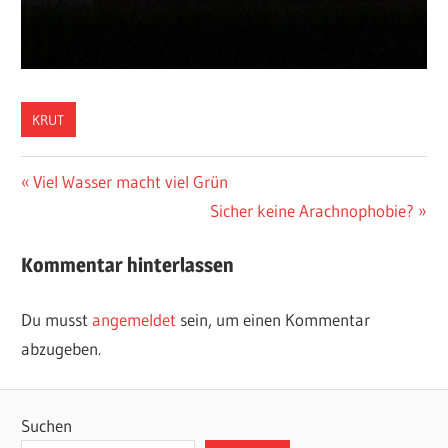
KRUT
Beitragsnavigation
Vorheriger
Viel Wasser macht viel Grün
Beitrag:
Nächster
Sicher keine Arachnophobie?
Beitrag:
Kommentar hinterlassen
Du musst
angemeldet
sein, um einen Kommentar
abzugeben.
Suchen