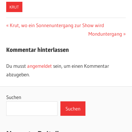
KRUT
Beitragsnavigation
Vorheriger
Krut, wo ein Sonnenuntergang zur Show wird
Beitrag:
Nächster
Monduntergang
Beitrag:
Kommentar hinterlassen
Du musst
angemeldet
sein, um einen Kommentar
abzugeben.
Suchen
Suchen