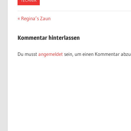
TECHNIK
Beitragsnavigation
Vorheriger
Regina’s Zaun
Beitrag:
Kommentar hinterlassen
Du musst
angemeldet
sein, um einen Kommentar abzu